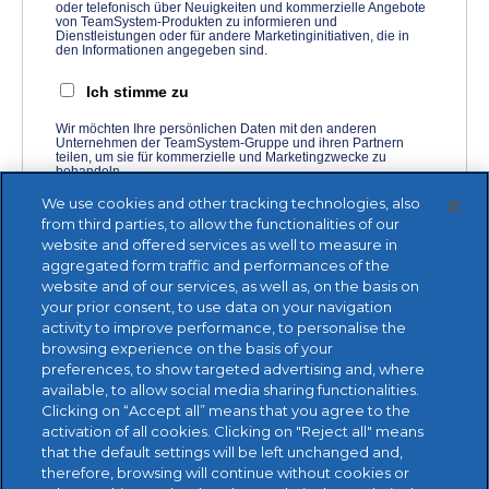
oder telefonisch über Neuigkeiten und kommerzielle Angebote
von TeamSystem-Produkten zu informieren und
Dienstleistungen oder für andere Marketinginitiativen, die in
den Informationen angegeben sind.
Ich stimme zu
Wir möchten Ihre persönlichen Daten mit den anderen
Unternehmen der TeamSystem-Gruppe und ihren Partnern
teilen, um sie für kommerzielle und Marketingzwecke zu
behandeln.
We use cookies and other tracking technologies, also
Ich stimme zu
from third parties, to allow the functionalities of our
website and offered services as well to measure in
aggregated form traffic and performances of the
website and of our services, as well as, on the basis on
your prior consent, to use data on your navigation
activity to improve performance, to personalise the
browsing experience on the basis of your
preferences, to show targeted advertising and, where
available, to allow social media sharing functionalities.
Clicking on “Accept all” means that you agree to the
activation of all cookies. Clicking on "Reject all" means
that the default settings will be left unchanged and,
therefore, browsing will continue without cookies or