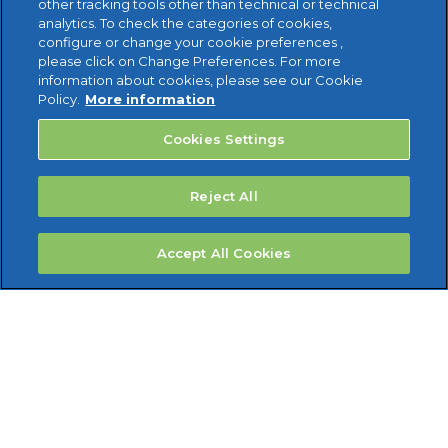
other tracking tools other than technical or technical
analytics. To check the categories of cookies,
configure or change your cookie preferences ,
please click on Change Preferences. For more
information about cookies, please see our Cookie
Policy.
More information
Cookies Settings
Reject All
Accept All Cookies
Reviso Deutschland GmbH - Wittestraße 30 K - 13509
Berlin - Germany USt-IdNr.: DE304019640 -
Steuernummer 30/491/50455. © 2002 - 2020 Reviso